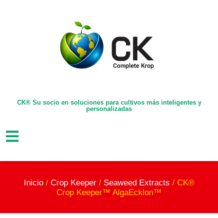
CK® Su socio en soluciones para cultivos más inteligentes y
personalizadas
Inicio
/
Crop Keeper
/
Seaweed Extracts
/ CK®
Crop Keeper™ AlgaEcklon™