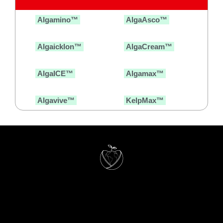
Algamino™
AlgaAsco™
Algaicklon™
AlgaCream™
AlgaICE™
Algamax™
Algavive™
KelpMax™