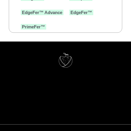
EdgeFer™ Advance
EdgeFer™
PrimeFer™