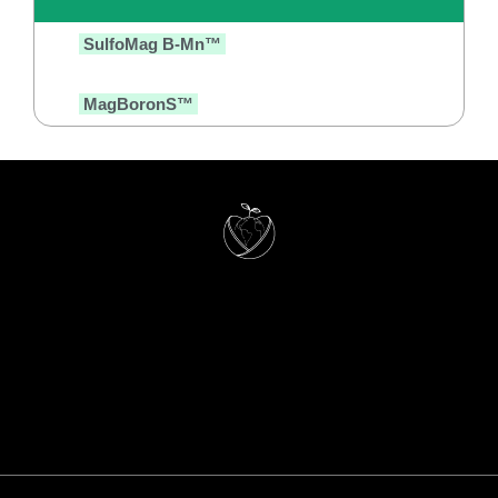
SulfoMag B-Mn™
MagBoronS™