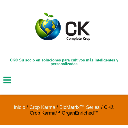
CK® Su socio en soluciones para cultivos más inteligentes y
personalizadas
Inicio
/
Crop Karma
/
BioMatrix™ Series
/ CK®
Crop Karma™ OrganEnriched™