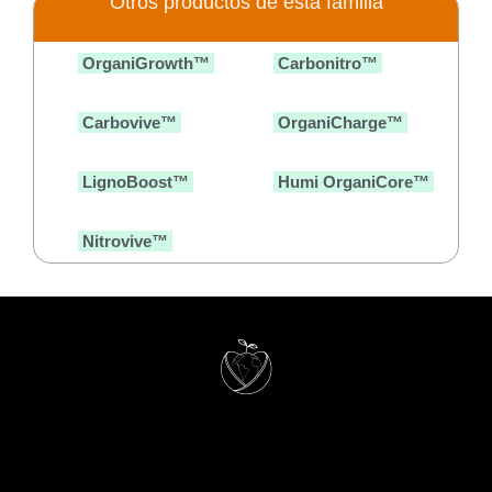
Otros productos de esta familia
OrganiGrowth™
Carbonitro™
Carbovive™
OrganiCharge™
LignoBoost™
Humi OrganiCore™
Nitrovive™