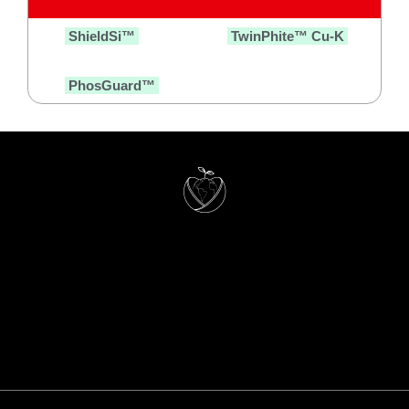
ShieldSi™
TwinPhite™ Cu-K
PhosGuard™