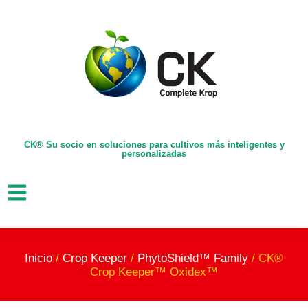
CK® Su socio en soluciones para cultivos más inteligentes y
personalizadas
Inicio
/
Crop Keeper
/
PhytoShield™ Family
/ CK®
Crop Keeper™ Oxidex™