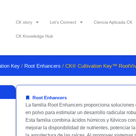
CK story
Let’s Connect
Ciencia Aplicada CK
CK Knowledge Hub
ation Key
/
Root Enhancers
/ CK® Cultivation Key™ RootVi
Root Enhancers
La familia Root Enhancers proporciona soluciones 
en polvo para estimular un desarrollo radicular robu
Esta familia combina ácidos húmicos y fúlvicos con
mejorar la disponibilidad de nutrientes, potenciar la
la arquitectura de las raíces. Al promover sistemas 