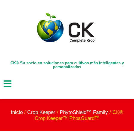
CK® Su socio en soluciones para cultivos más inteligentes y
personalizadas
Inicio
/
Crop Keeper
/
PhytoShield™ Family
/ CK®
Crop Keeper™ PhosGuard™