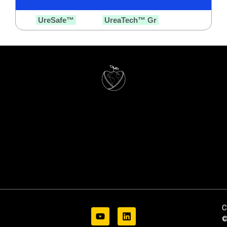
UreSafe™
UreaTech™ Gr
C