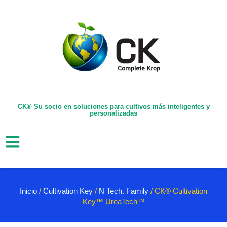
CK® Su socio en soluciones para cultivos más inteligentes y
personalizadas
Inicio
/
Cultivation Key
/
N Tech. Family
/ CK® Cultivation
Key™ UreaTech™