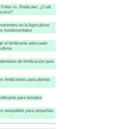
 Foliar vs. Radicular: ¿Cuál
ectiva?
utrientes en la Agricultura:
on fundamentales
r el fertilizante adecuado
ultivos
alendario de fertilización para
s fertilizantes para plantas
ertilizante para tomates
tes asequibles para pequeñas