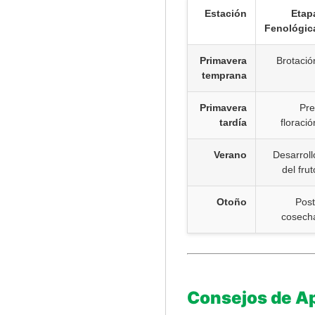
Estación
Etap
Fenológic
Primavera
Brotació
temprana
Primavera
Pre
tardía
floració
Verano
Desarroll
del frut
Otoño
Post
cosech
Consejos de Ap