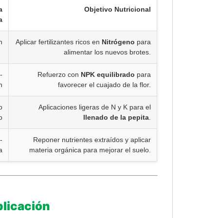
a
Objetivo Nutricional
a
n
Aplicar fertilizantes ricos en
Nitrógeno
para
alimentar los nuevos brotes.
-
Refuerzo con
NPK equilibrado
para
n
favorecer el cuajado de la flor.
o
Aplicaciones ligeras de N y K para el
o
llenado de la pepita
.
-
Reponer nutrientes extraídos y aplicar
a
materia orgánica para mejorar el suelo.
licación