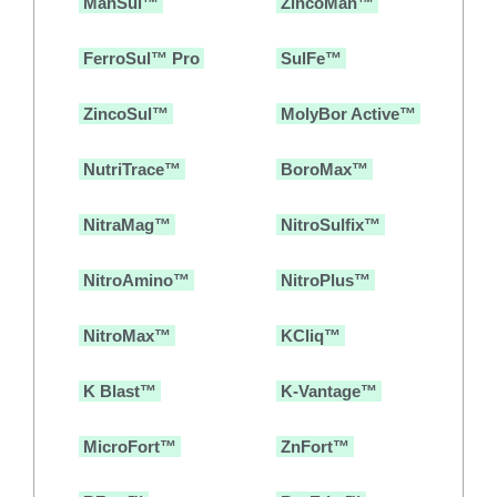
ManSul™
ZincoMan™
FerroSul™ Pro
SulFe™
ZincoSul™
MolyBor Active™
NutriTrace™
BoroMax™
NitraMag™
NitroSulfix™
NitroAmino™
NitroPlus™
NitroMax™
KCliq™
K Blast™
K-Vantage™
MicroFort™
ZnFort™